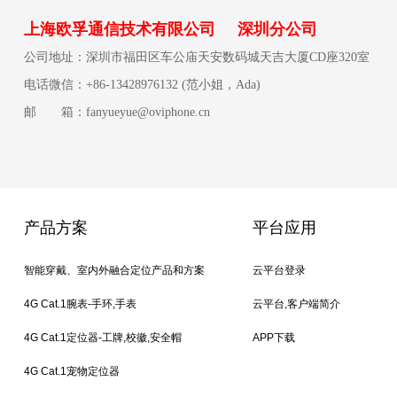
上海欧孚通信技术有限公司 深圳分公司
公司地址：深圳市福田区车公庙天安数码城天吉大厦CD座320室
电话微信：+86-13428976132 (范小姐，Ada)
邮 箱：fanyueyue@oviphone.cn
产品方案
平台应用
智能穿戴、室内外融合定位产品和方案
云平台登录
4G Cat.1腕表-手环,手表
云平台,客户端简介
4G Cat.1定位器-工牌,校徽,安全帽
APP下载
4G Cat.1宠物定位器