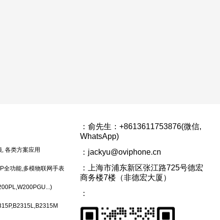
：
俞先生：+8613611753876(微信,
WhatsApp)
频, 各类方案应用
：jackyu@oviphone.cn
：上海市浦东新区张江路725号德宏
00P全功能,多模物联网手表
商务楼7楼（非德宏大厦）
0PL,W200PGU...)
：
15P,B2315L,B2315M