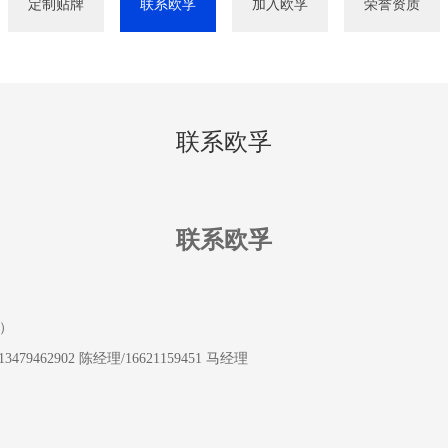
定制贴牌
联系欧孚
加入欧孚
荣誉资质
联系欧孚
联系欧孚
）
13479462902 陈经理/16621159451 马经理