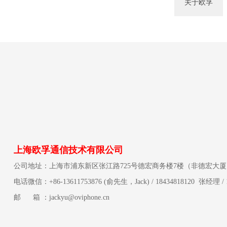
关于欧孚
上海欧孚通信技术有限公司
公司地址：上海市浦东新区张江路725号德宏商务楼7楼（非德宏大厦
电话微信：+86-13611753876 (俞先生，Jack) / 18434818120 张经理 / 
邮 箱 ：jackyu@oviphone.cn