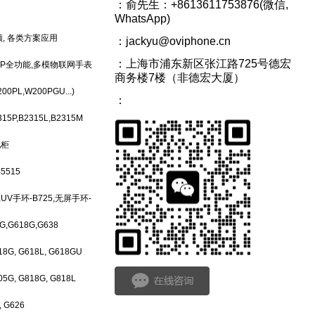
：
俞先生：+8613611753876(微信,
WhatsApp)
频, 各类方案应用
：jackyu@oviphone.cn
：上海市浦东新区张江路725号德宏
00P全功能,多模物联网手表
商务楼7楼（非德宏大厦）
0PL,W200PGU...)
：
15P,B2315L,B2315M
电柜
5515
,UV手环-B725,无屏手环-
,G618G,G638
, G618L, G618GU
, G818G, G818L
 G626