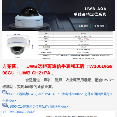
方案四、
UWB远距离通信手表和工牌：W300U/G8
08GU：UWB CH2+PA
，
合适隧道、煤矿、管廊、农业等应用场景。配合UWB一
维基站，实现400米的通信距离。
W300U-远距离UWB(CH2+PA)+BLE5.1大电池580mAh 超薄全圆触摸屏定位
手表.docx
U1000-C1-隧道用定位基站产品规格书.docx