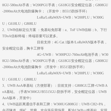
0GU-580mAh手表；W200PGU手表；G618GU安全帽定位器；G808GU
-2000mAh大电池防爆胸卡；（开发中：B5515防拆手环）
LoRa/LoRaWAN+UWB：W200PLU；W300G
U；G618LU；G808LU
2、UWB信标定位方案 ：免基站免部署：a、ToF UWB信标；b、下行
TDoA信标终端：终端容量可以更多。
目前支持：4G Cat.1版本/LoRaWAN版本手表，
安全帽定位器，胸卡工牌等
4G+UWB： W300PGU-760mAh电池手表；W30
0GU-580mAh手表；W200PGU手表；G618GU安全帽定位器；G808GU
-2000mAh大电池防爆胸卡
（开发中：B5515防拆手环）
LoRa/LoRaWAN
+UWB：W200PLU；W300G
U；G618LU；G808LU
3、UWB AoA单基站（方便部署）：目前支持：G808GU工牌+UWB A
oA基站。（手表W300GU/B5515GU-防拆手环，安全帽定位器：UWB
AoA版本，开发中）
4、UWB远距离通信手表和工牌：
W300U/G808GU：UWB CH2+PA
，
合适隧道、煤矿、管廊、农业等应用场景。配合UWB一维基站，实现